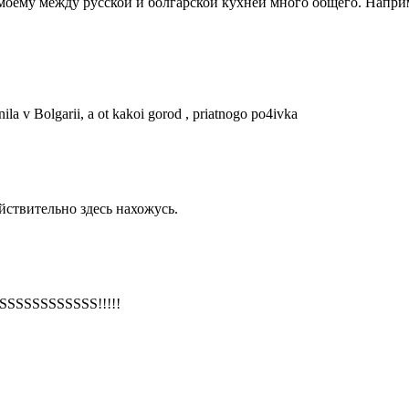
моему между русской и болгарской кухней много общего. Наприм
ila v Bolgarii, a ot kakoi gorod , priatnogo po4ivka
йствительно здесь нахожусь.
KLASSSSSSSSSSSS!!!!!