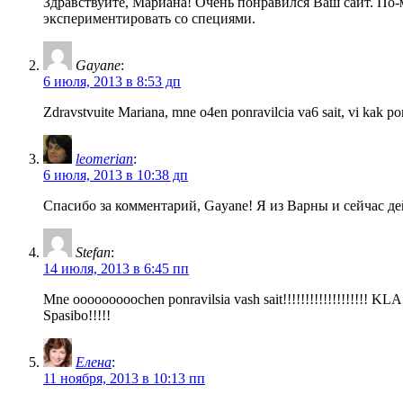
Здравствуйте, Мариана! Очень понравился Ваш сайт. По-
экспериментировать со специями.
Gayane
:
6 июля, 2013 в 8:53 дп
Zdravstvuite Mariana, mne o4en ponravilcia va6 sait, vi kak pon
leomerian
:
6 июля, 2013 в 10:38 дп
Спасибо за комментарий, Gayane! Я из Варны и сейчас де
Stefan
:
14 июля, 2013 в 6:45 пп
Mne ooooooooochen ponravilsia vash sait!!!!!!!!!!!!!!!!!!! 
Spasibo!!!!!
Елена
:
11 ноября, 2013 в 10:13 пп