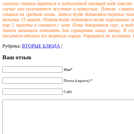
сначала ставим вариться в подсоленной кипящей воде вмест
случае они получаются жесткие и невкусные. Потом сливаем
ставим на средний огонь. Затем туда добавляем тертые поми
течение 15 минут. Потом туда добавляем мелко порезанные м
еще 2 минуты и снимаем с огня. Пока довариваем соус, в по
Затем начинаем готовить для сервировки нашу лапшу. В гл
посыпаем обильно все тертым сыром. Украшаем по желанию.
Рубрика:
ВТОРЫЕ БЛЮДА
|
Ваш отзыв
Имя*
Почта (скрыта) *
Сайт