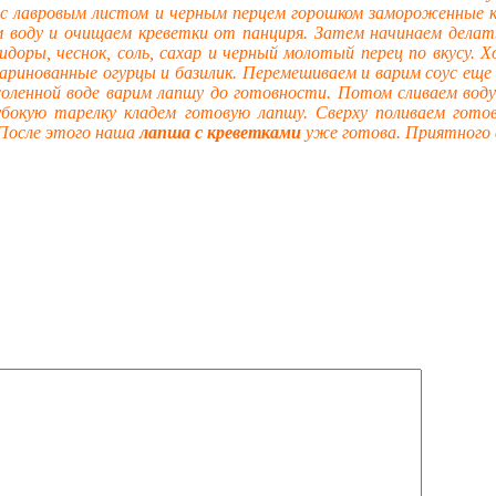
е с лавровым листом и черным перцем горошком замороженные 
 воду и очищаем креветки от панциря. Затем начинаем делать
доры, чеснок, соль, сахар и черный молотый перец по вкусу. 
аринованные огурцы и базилик. Перемешиваем и варим соус еще
дсоленной воде варим лапшу до готовности. Потом сливаем воду
убокую тарелку кладем готовую лапшу. Сверху поливаем гот
 После этого наша
лапша с креветками
уже готова. Приятного