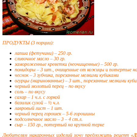
ПРОДУКТЫ (3 порции):
лапша (фетучини) – 250 гр.
сливочное масло – 30 гр.
замороженные креветки (неочищенные) – 500 гр.
помидоры – 3 шт., очищенные от кожицы и потертые на
чеснок – 3 зубчика, порезанные мелкими кубиками
огурцы (маринованные) – 3 шт., порезанные мелкими куб
черный молотый перец – по вкусу
соль – по вкусу
сахар – 1 ч.л. с горкой
базилик сухой – ½ ч.л.
лавровый лист – 1 шт.
черный перец горошек – 5-6 горошины
подсолнечное масло – 3 – 4 ст.л.
сыр – 150 гр., потертый на крупной терке
Любителям макаронных изделий хочу предложить рецепт «
Л