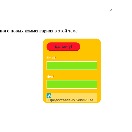
ения о новых комментариях в этой теме
Да, хочу!
Email
*
Имя
*
Предоставлено SendPulse