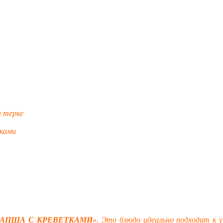
 терке
иками
АПША С КРЕВЕТКАМИ
». Это блюдо идеально подходит к у