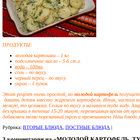
ПРОДУКТЫ:
молодая картошка – 1 кг.
подсолнечное масло – 5-6 ст.л.
вода – 100мл
.
соль – по вкусу
черный перец – по вкусу
укроп – 1 пучок
Этот рецепт очень простой, но
молодой картофель
получаетс
давать детям вместо жареного картофеля. Итак, чистим кар
мелкую, то целиком). Солим по вкусу и наливаем туда воду. З
без крышки в течение 15-20 минут, перемешивая время от вре
добавляем мелко порезанный укроп и премешиваем. Наш блюдо
Рубрика:
ВТОРЫЕ БЛЮДА
,
ПОСТНЫЕ БЛЮДА
|
3 комментария на «МОЛОДОЙ КАРТОФЕЛЬ,