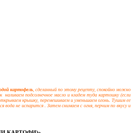
одой картофель
, сделанный по этому рецепту, спокойно можно
 наливаем подсолнечное масло и кладем туда картошку (если
т открываем крышку, перемешиваем и уменьшаем огонь. Тушим ее
вся вода не
испарится . Затем снимаем с огня, перчим по вкусу и
ДИ КАРТОФИ)»