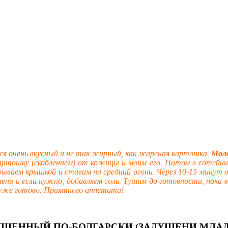
я очень вкусный и не так жирный, как жареная картошка.
Мол
тошку (скоблением) от кожицы и моим его. Потом в сотейник
акрываем крышкой и ставим на средний огонь. Через 10-15 мину
мени и если нужно, добавляем соль. Тушим до готовности, пока
 уже готово. Приятного аппетита!
 ТУШЕННЫЙ ПО-БОЛГАРСКИ (ЗАДУШЕНИ МЛА