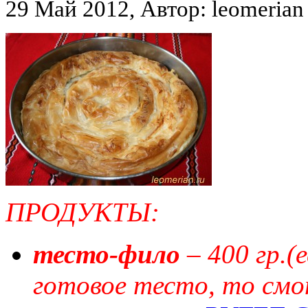
29 Май 2012, Автор: leomerian
ПРОДУКТЫ:
тесто-фило
– 400 гр.(
готовое тесто, то см